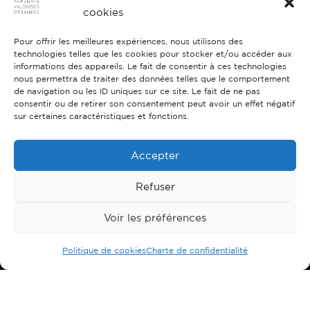
cookies
Pour offrir les meilleures expériences, nous utilisons des
technologies telles que les cookies pour stocker et/ou accéder aux
informations des appareils. Le fait de consentir à ces technologies
nous permettra de traiter des données telles que le comportement
de navigation ou les ID uniques sur ce site. Le fait de ne pas
consentir ou de retirer son consentement peut avoir un effet négatif
sur certaines caractéristiques et fonctions.
}
Du lundi au jeudi : 6h30-12h et 13h-17h
Vendredi : 6h30-12h et 13h-16h
Accepter

Route de Brières-les-Scellés
Refuser
Etampes 91150
Voir les préférences

01 69 92 15 50
Politique de cookies
Charte de confidentialité

ave@colas.com