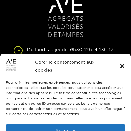
}
Du lundi au jeudi : 6h30-12h et 13h-17h
Vendredi : 6h30-12h et 13h-16h
Gérer le consentement aux
cookies

Route de Brières-les-Scellés
Etampes 91150
Pour offrir les meilleures expériences, nous utilisons des
technologies telles que les cookies pour stocker et/ou accéder aux
informations des appareils. Le fait de consentir à ces technologies

01 69 92 15 50
nous permettra de traiter des données telles que le comportement
de navigation ou les ID uniques sur ce site. Le fait de ne pas
consentir ou de retirer son consentement peut avoir un effet négatif
sur certaines caractéristiques et fonctions.

ave@colas.com
Accepter