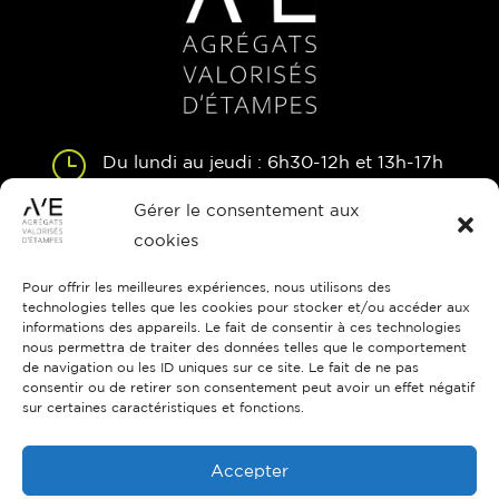
}
Du lundi au jeudi : 6h30-12h et 13h-17h
Vendredi : 6h30-12h et 13h-16h
Gérer le consentement aux
cookies

Route de Brières-les-Scellés
Etampes 91150
Pour offrir les meilleures expériences, nous utilisons des
technologies telles que les cookies pour stocker et/ou accéder aux
informations des appareils. Le fait de consentir à ces technologies

01 69 92 15 50
nous permettra de traiter des données telles que le comportement
de navigation ou les ID uniques sur ce site. Le fait de ne pas
consentir ou de retirer son consentement peut avoir un effet négatif
sur certaines caractéristiques et fonctions.

ave@colas.com
Accepter