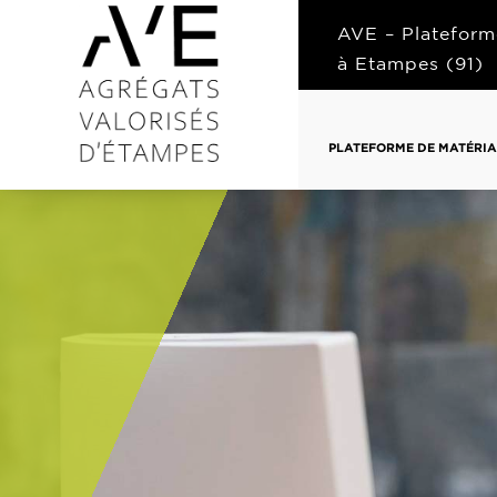
AVE – Plateform
à Etampes (91)
PLATEFORME DE MATÉRI