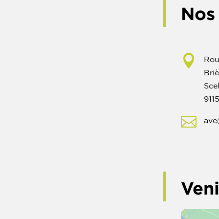
Nos

Rou
Briè
Scel
911

ave
Ven