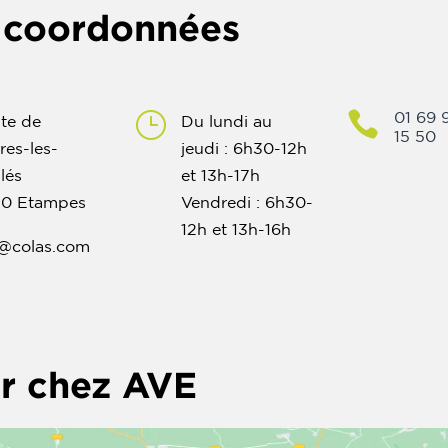
 coordonnées
}

01 69 
te de
Du lundi au
15 50
res-les-
jeudi : 6h30-12h
lés
et 13h-17h
50 Etampes
Vendredi : 6h30-
12h et 13h-16h
@colas.com
ir chez AVE